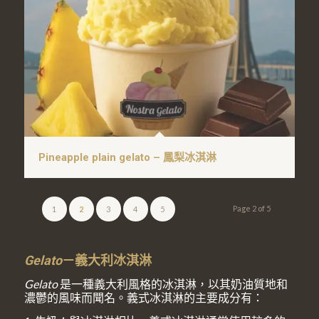
Pineapple plain gelato – 鳳梨冰淇淋
Page 2 of 5
1
2
3
4
5
Gelato
－義大利冰淇淋
Gelato
是一種義大利風格的冰淇淋，以其奶油質地和
濃鬱的風味而聞名。義式冰淇淋的主要成分有：