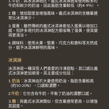
1. 牛奶：與冰淇淋相比，義式冰淇淋通常使用較多的
牛奶和較少的奶油，因此脂肪含量較低（約4-9％）。
2. 糖：增加甜度並增強風味。義式冰淇淋的含糖量通
常比冰淇淋少。
3. 蛋黃：雖然傳統的義式冰淇淋會加入蛋黃以增加口
感，但許多現代的冰淇淋配方都省略了蛋黃，使其變
得更清淡。
4. 調味料：使用水果、堅果、巧克力和香料等天然成
分，賦予冰淇淋鮮明的風味。
冰淇淋
冰淇淋是一種深受人們喜愛的冷凍甜點，其口感比義
式冰淇淋更加順滑。其主要成分包括：
1.
奶油：
冰淇淋由於大量使用奶油，脂肪含量較高
（約10-20%），口感較濃鬱。
2.
牛奶：
它也含有牛奶，平衡了奶油的濃鬱口感。
3.
糖：
與義式冰淇淋類似，但含量通常更高，以增強
其甜度。