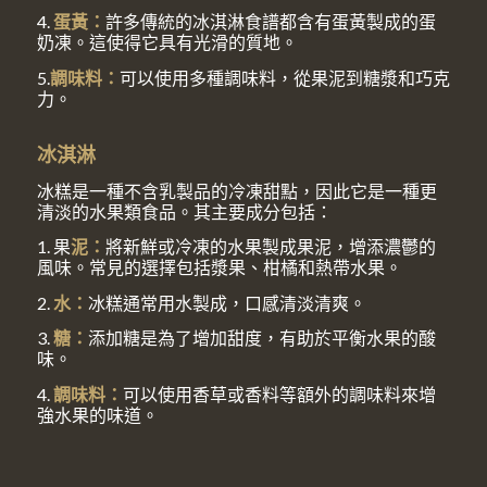
4.
蛋黃：
許多傳統的冰淇淋食譜都含有蛋黃製成的蛋
奶凍。這使得它具有光滑的質地。
5.
調味料：
可以使用多種調味料，從果泥到糖漿和巧克
力。
冰淇淋
冰糕是一種不含乳製品的冷凍甜點，因此它是一種更
清淡的水果類食品。其主要成分包括：
1. 果
泥：
將新鮮或冷凍的水果製成果泥，增添濃鬱的
風味。常見的選擇包括漿果、柑橘和熱帶水果。
2.
水：
冰糕通常用水製成，口感清淡清爽。
3.
糖：
添加糖是為了增加甜度，有助於平衡水果的酸
味。
4.
調味料：
可以使用香草或香料等額外的調味料來增
強水果的味道。