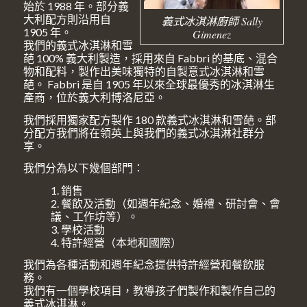
始於 1988 年。部分義
大利配方則沿用自
義式冰淇淋廚師 Sally
1905 年。
Gimenez
我們的義式冰淇淋和雪
葩 100% 義大利製造，採用來自 Fabbri 的基底、混合
物和配料，製作出美味獨特的自製意式冰淇淋和雪
葩。 Fabbri 是自 1905 年以來全球最優秀的冰淇淋生
產商，位於義大利博洛尼亞。
我們採用獨家配方製作 180 款義式冰淇淋和雪葩。部
分配方我們將在領英上與我們的義式冰淇淋社群分
享。
我們分為以下幾個部門：
1. 銷售
2. 餐飲及活動（如週年紀念、婚禮、研討會、會
議、工作坊等）。
3. 學校活動
4. 特許經營（本地和國際）
我們為各種活動和週年紀念提供特許經營和餐飲服
務。
我們有一個學校項目，教導孩子們製作和製作自己的
義式冰淇淋。